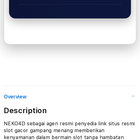
Overview
Description
NEKO4D sebagai agen resmi penyedia link situs resmi
slot gacor gampang menang memberikan
kenyamanan dalam bermain slot tanpa hambatan