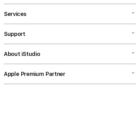
l
e
Services
Mac
c
iPad
o
Support
AppleCare+
l
iPhone
u
Corporate
Watch
About iStudio
m
My Account
Demo Sessions
Music
n
Collection & Delivery
Elush Service Provider
a
TV & Home
Apple Premium Partner
About Us
Returns & Exchanges
c
Financing Options
Accessories
c
Find an iStudio near you
Contact Us
Trade-in
o
Offers
Why Shop at iStudio
FAQ
r
Traveller’s Reservation
Elush Corporate Website
d
Privacy Policy
i
Site Terms of Use
o
n