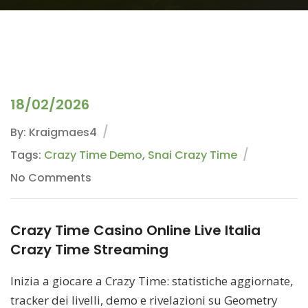
18/02/2026
By: Kraigmaes4
Tags:
Crazy Time Demo
,
Snai Crazy Time
No Comments
Crazy Time Casino Online Live Italia
Crazy Time Streaming
Inizia a giocare a Crazy Time: statistiche aggiornate,
tracker dei livelli, demo e rivelazioni su Geometry