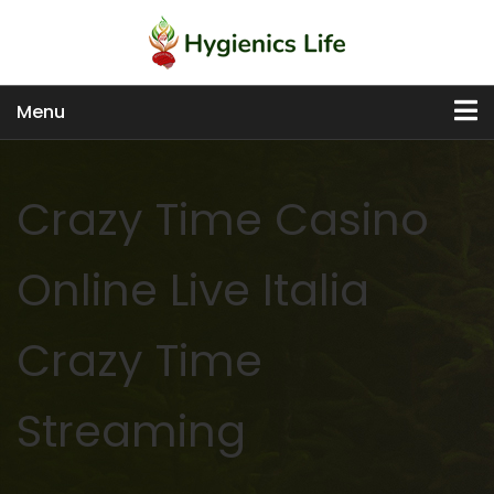
Menu
Crazy Time Casino
Online Live Italia
Crazy Time
Streaming