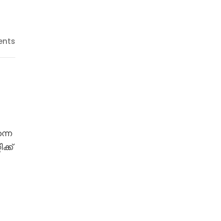
nts
്നെ
്ക്