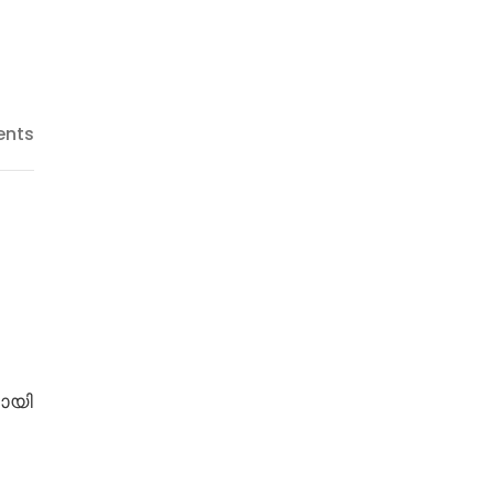
nts
മായി