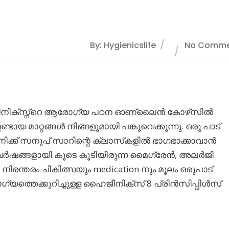
By: Hygienicslife
No Comme
ൈജിനിക്‌സ്ന്റെ ആരോഗ്യ പഠന ഓണ്ലൈൻ കോഴ്‌സിൽ
്ടായ മാറ്റങ്ങൾ നിങ്ങളുമായി പങ്കുവെക്കുന്നു. ഒരു പാട്
ക്ക് സനൂപ് സാറിന്റെ ക്ലാസ്‌കളിൽ ഭാഗഭാക്കാവാൻ
 വർഷങ്ങളായി കൂടെ കൂടിയിരുന്ന മൈഗ്രേൻ, അലർജി
ന്തരം ചികിത്സയും medication നും മൂലം ഒരുപാട്
രോഗ്യത്തെക്കുറിച്ചുള്ള ഹൈജീനിക്സ് 8 പ്രിൻസിപ്പിൾസ്