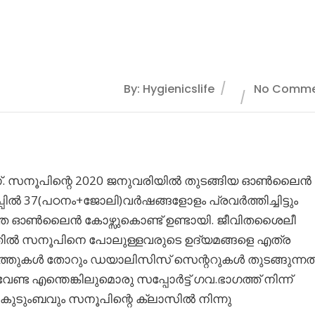
By: Hygienicslife
No Comme
് ആണ്. സനൂപിന്റെ 2020 ജനുവരിയിൽ തുടങ്ങിയ ഓൺലൈൻ
ിൽ 37(പഠനം+ജോലി)വർഷങ്ങളോളം പ്രവർത്തിച്ചിട്ടും
തെ ഓൺലൈൻ കോഴ്സുകൊണ്ട് ഉണ്ടായി. ജീവിതശൈലീ
്തിൽ സനൂപിനെ പോലുള്ളവരുടെ ഉദ്യമങ്ങളെ എത്ര
ത്തുകൾ തോറും ഡയാലിസിസ് സെന്ററുകൾ തുടങ്ങുന്നത
ണ്ട എന്തെങ്കിലുമൊരു സപ്പോർട്ട് ഗവ.ഭാഗത്ത് നിന്ന്
കുടുംബവും സനൂപിന്റെ ക്ലാസിൽ നിന്നു