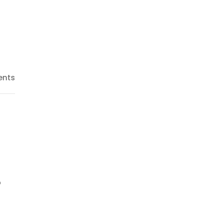
nts
ൻ