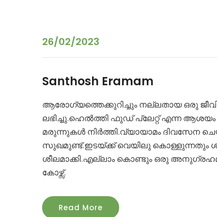
26/02/2023
Santhosh Eramam
ആരോഗ്യത്തെക്കുറിച്ചും നല്ലതായ ഒരു ജീവി
ലഭിച്ചു.ഹെൽത്തി ഫുഡ് പ്ലേറ്റ് എന്ന ആ
മരുന്നുകൾ നിർത്തി.വ്യായാമം ദിവസേന ചെ
സുഖമുണ്ട്.ഇടയ്ക്ക് വെയിലു കൊള്ളുന്നതും ശ
ശീലമാക്കി.എല്ലാം കൊണ്ടും ഒരു അനുഗ്ര
കോഴ്സ്.
Read More