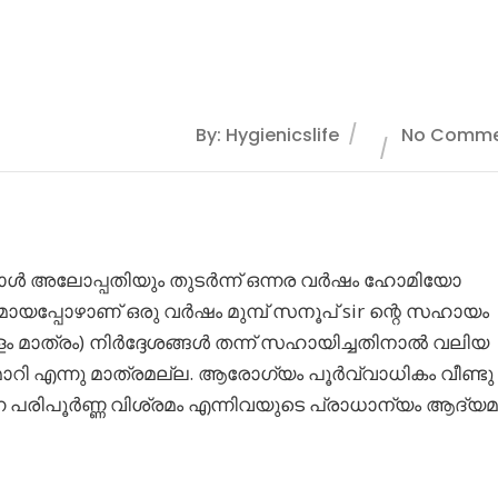
By: Hygienicslife
No Comme
്നപ്പോൾ അലോപ്പതിയും തുടർന്ന് ഒന്നര വർഷം ഹോമിയോ
മായപ്പോഴാണ് ഒരു വർഷം മുമ്പ് സനൂപ് sir ന്റെ സഹായം
്ളം മാത്രം) നിർദ്ദേശങ്ങൾ തന്ന് സഹായിച്ചതിനാൽ വലിയ
ാറി എന്നു മാത്രമല്ല. ആരോഗ്യം പൂർവ്വാധികം വീണ്ടു
്നെ പരിപൂർണ്ണ വിശ്രമം എന്നിവയുടെ പ്രാധാന്യം ആദ്യ