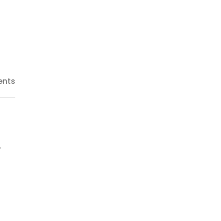
nts
.