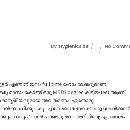
By: Hygienicslife
No Comme
ൂട്ടർ എഞ്ജിനീയറും full time ഹോം മേക്കറുമാണ്‌.
ഒരു മാസം കൊണ്ട്‌ ഒരു MBBS degree കിട്ടിയ feel ആണ്‌.
ം ശാസ്ത്രീയവുമായ അവതരണം. ഏതൊരു
ൻ സാധിക്കും. കുറച്ച്‌ നേരത്തെ ഈ ക്ലാസ്സ്‌ കേൾക്കാ
ന്നാലും സനൂപ്‌ സാർ പറഞ്ഞുതന്ന അറിവിന്റെ ഏകദേശം