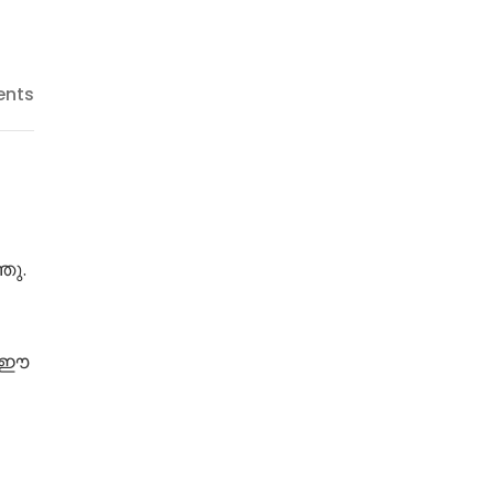
nts
ഞു.
് ഈ