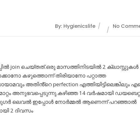
By: Hygienicslife
No Comme
പ്പിൽ join ചെയ്തത്.ഒരു മാസത്തിനിടയിൽ 2 ക്ലാസ്സുകൾ
ൊക്കാനോ കഴുത്തൊന്ന് തിരിയാനോ പറ്റാത്ത
ാമവും അതിൻ്റെ perfection എത്തിയിട്ടിലെങ്കിലും എന
മാറ്റം അനുഭവപ്പെടുന്നു.കഴിഞ്ഞ 14 വർഷമായി ഡയബെറ്റിക
റെ ഷുഗർ ലെവൽ ഇപ്പോൾ നോർമ്മൽ ആണെന്ന് പറഞ്ഞാൽ
ായി 2 ദിവസം