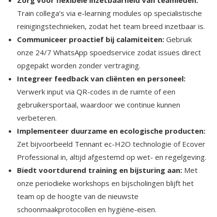
Zorg voor flexibele inzetbaarheid van teamleden:
Train collega’s via e-learning modules op specialistische
reinigingstechnieken, zodat het team breed inzetbaar is.​
Communiceer proactief bij calamiteiten:
Gebruik
onze 24/7 WhatsApp spoedservice zodat issues direct
opgepakt worden zonder vertraging.​
Integreer feedback van cliënten en personeel:
Verwerk input via QR-codes in de ruimte of een
gebruikersportaal, waardoor we continue kunnen
verbeteren.​
Implementeer duurzame en ecologische producten:
Zet bijvoorbeeld Tennant ec-H2O technologie of Ecover
Professional in, altijd afgestemd op wet- en regelgeving.​
Biedt voortdurend training en bijsturing aan:
Met
onze periodieke workshops en bijscholingen blijft het
team op de hoogte van de nieuwste
schoonmaakprotocollen en hygiëne-eisen.​