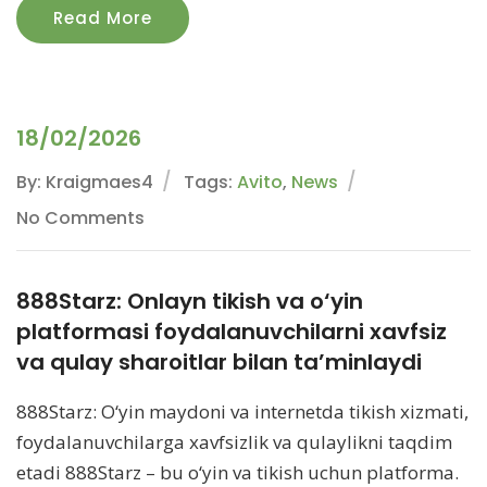
Read More
18/02/2026
By: Kraigmaes4
Tags:
Avito
,
News
No Comments
888Starz: Onlayn tikish va o‘yin
platformasi foydalanuvchilarni xavfsiz
va qulay sharoitlar bilan ta’minlaydi
888Starz: O‘yin maydoni va internetda tikish xizmati,
foydalanuvchilarga xavfsizlik va qulaylikni taqdim
etadi 888Starz – bu o‘yin va tikish uchun platforma.