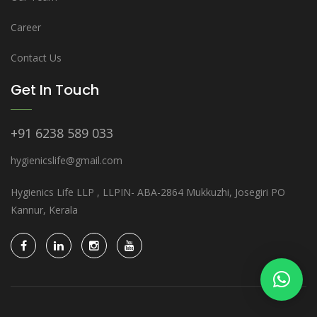
Career
Contact Us
Get In Touch
+91 6238 589 033
hygienicslife@gmail.com
Hygienics Life LLP , LLPIN- ABA-2864 Mukkuzhi, Josegiri PO
Kannur, Kerala