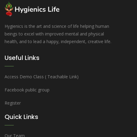
Hygienics is the art and science of life helping human
beings to excel with improved mental and physical
health, and to lead a happy, independent, creative life.
Useful Links
Access Demo Class ( Teachable Link)
Facebook public group
Register
Quick Links
Our Team